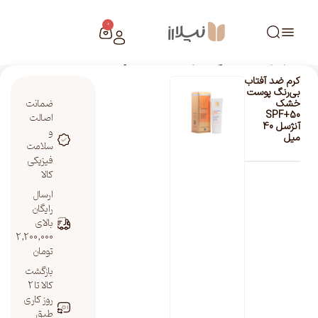
0
خانه
/
فروشگاه نیلارز
/
کرم ضد آفتاب بی‌رنگ پوست خشک SPF+50 آنژسل 40 میل
کرم ضد آفتاب
بی‌رنگ پوست
ضمانت
خشک
SPF+50
اصالت
آنژسل 40
و
میل
سلامت
فیزیکی
کالا
ارسال
رایگان
بالای
2,200,000
تومان
بازگشت
کالا تا 2
روز کاری
طبق