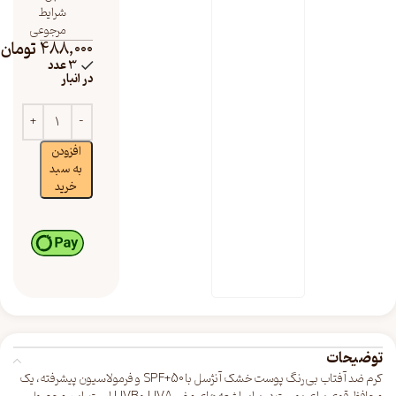
شرایط
مرجوعی
488,000
تومان
3 عدد
در انبار
افزودن
به سبد
خرید
توضیحات
کرم ضد آفتاب بی‌رنگ پوست خشک آنژسل با SPF+50 و فرمولاسیون پیشرفته، یک