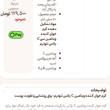
شرایط
اکسیدانی و ضد
مرجوعی
رادیکال آزاد
179,500
تومان
حجم محصول:
۵۰ میلی لیتر
ناموجود
مواد تشکیل
دهنده کرم
جوان کننده
ویتامین سی C
پلاس نئودرم
ویتامین C
آلفا هیدروکسی
اسید
ویتامین A و E
توضیحات
کرم جوان کننده ویتامین C پلاس نئودرم: برای روشنایی و تقویت پوست
کرم جوان کننده ویتامین C پلاس با ترکیبات منحصر به فرد خود، یک راهکار موثر برای