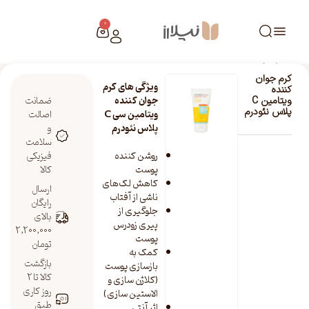
0
خانه
/
فروشگاه نیلارز
/
کرم جوان کننده ویتامین C پلاس نئودرم
کرم جوان
ویژگی های کرم
کننده
جوان کننده
ضمانت
ویتامین C
پلاس نئودرم
ویتامین سی C
اصالت
پلاس نئودرم
و
سلامت
روشن کننده
فیزیکی
پوست
کالا
کاهش لک‌های
ارسال
ناشی از آفتاب
رایگان
جلوگیری از
بالای
پیری زودرس
2,200,000
پوست
تومان
کمک به
بازگشت
بازسازی پوست
کالا تا 2
(کلاژن سازی و
روز کاری
الاستین سازی)
طبق
اثر آنتی