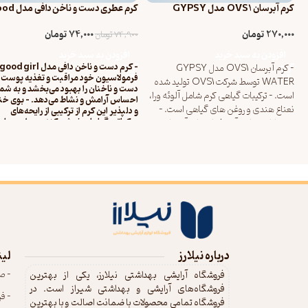
کرم آبرسان OVS1 مدل GYPSY
کرم عطری دست و ناخن 
WATER حجم 270 میلی لیتر
girl حجم 75 میلی لیتر
270,000
تومان
74,000
تومان
74,900
تومان
افزودن به سبد خرید
افزودن به سبد خرید
- کرم آبرسان OVS1 مدل GYPSY
فرمولاسیون خود مراقبت و تغذیه پوست
WATER توسط شرکت OVS1 تولید شده
دست و ناخنان را بهبود می‌بخشد و به شما
است. - ترکیبات گیاهی کرم شامل آلوئه ورا،
احساس آرامش و نشاط می‌دهد. - بوی خ
نعناع هندی و روغن های گیاهی است. -
و دلپذیر این کرم از ترکیبی از رایحه‌های
مرکباتی، گیاهان خوشبوکننده و رایحه‌های
کرم دارای عناصر آبی فعال برای آبرسانی
گلی تشکیل شده است. - ترکیبی از
پوست است. - کرم مناسب برای پوست
عصاره‌های گیاهی، روغن‌های طبیعی و
های خشک و ترش است و بدون ایجاد
ویتامین‌های مختلف در این کرم برای پو
حساسیت جذب می شود. - کرم دارای بوی
دست و ناخنان مناسب است و از خشکی و
ترک‌های ناشی از آب و هوا و مواد شوینده‌ی
مطبوع و خنکی است.
قوی محافظت می‌کند. - خاصیت ضدعفون
کننده این کرم به پوست دست و ناخنان
کمک می‌کند تا از باکتری‌ها و ویروس‌های
مختلف محافظت شوند. - کرم عطری دس
و ناخن دافی مدل good girl یکی از 
و مفیدترین محصولات برای مراقبت از
درباره نیلارز
لین
دست و ناخنان است و با استف
- ص
فروشگاه آرایشی بهداشتی نیلارز، یکی از بهترین
فروشگاه‌های آرایشی و بهداشتی شیراز است. در
- ف
فروشگاه تمامی محصولات با ضمانت اصالت و با بهترین