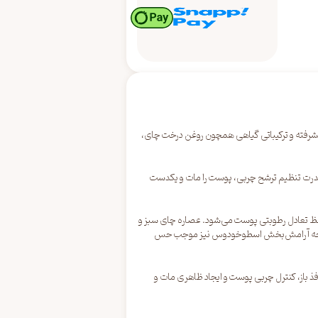
یونی پیشرفته و ترکیباتی گیاهی همچون روغن درخت چای،
قدرت تنظیم ترشح چربی، پوست را مات و یکدست
حفظ تعادل رطوبتی پوست می‌شود. عصاره چای سبز و
د. رایحه آرامش‌بخش اسطوخودوس نیز موجب حس
ذ باز، کنترل چربی پوست و ایجاد ظاهری مات و