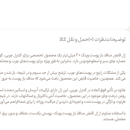
توضیحات
نظرات (0)
حمل و نقل کالا
ژل قابض منافذ باز پوست ویدک 30 میلی‌لیتر یک محصول تخصص
عصاره چای سبز و اسطوخودوس دارد. بنابراین به‌طور ویژه برای پوست‌های چرب و مخت
یکی از مشکلات رایج در پوست‌های چرب، ترشح بیش از حد سبوم و در نتیجه، باز شدن م
می‌کند. همچنین، خاصیت قابض این محصول باعث می‌شود که منافذ باز پوست به مرور 
علاوه بر تأثیر فوق‌العاده در کنترل چربی، این ژل دارای ترکیبات آبرسان و تسکین‌ده
روغن درخت چای موجود در این محصول، خاصیت آنتی‌باکتریال و ضدالتهاب دارند. در نت
طراوت و تازگی در پوست شده و تجربه‌ای دلپذیر از مراقبت روزانه را برای شما فراهم می‌آورد
با استفاده مداوم از ژل قابض منافذ باز پوست ویدک، پوستی یکدست، شفاف و بدون برق اض
مخملی هستند.