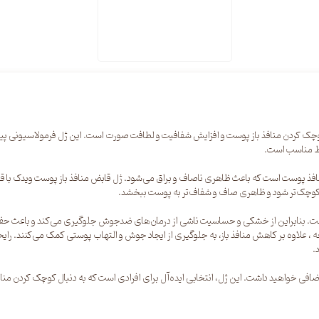
ی برای کنترل چربی، کوچک کردن منافذ باز پوست و افزایش شفافیت و لطافت صورت است. این ژل فرمولاس
لط مناسب است.
نافذ پوست است که باعث ظاهری ناصاف و براق می‌شود. ژل قابض منافذ باز پوست ویدک با 
کوچک‌تر شود و ظاهری صاف و شفاف‌تر به پوست ببخشد.
نده است. بنابراین از خشکی و حساسیت ناشی از درمان‌های ضدجوش جلوگیری می‌کند و باعث 
یجه ، علاوه بر کاهش منافذ باز، به جلوگیری از ایجاد جوش و التهاب پوستی کمک می‌کنن
.
افی خواهید داشت. این ژل، انتخابی ایده‌آل برای افرادی است که به دنبال کوچک کردن مناف