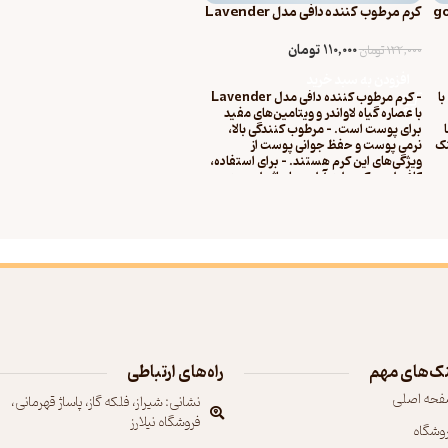
دافی مدل good
کرم مرطوب کننده دافی مدل Lavender
حجم 270 میلی لیتر
110,000
تومان
122,000
تومان
افزودن به سبد خرید
- کرم دست و ناخن دافی مدل good girl با
- کرم مرطوب کننده دافی مدل Lavender
با عصاره گیاه لاواندر و ویتامین‌های مفید
برای پوست است. - مرطوب کنندگی بالا،
نک
نرمی پوست و حفظ جوانی پوست از
ویژگی‌های این کرم هستند. - برای استفاده،
کافی است کرم را به آرامی ماساژ داده و به
صورت روزانه استفاده شود.
ست
ی
ت
بهترین
ک‌های مهم
راه‌های ارتباطی
فحه اصلی
نشانی: شیراز، فلکه گاز، پاساژ قهرمانی،
فروشگاه نیلارز
روشگاه