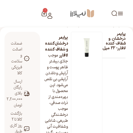
0
خانه
/
فروشگاه نیلارز
/
پرایمر درخشان و شفاف کننده لافارر- 22 میل
پرایمر
پرایمر
درخشان و
درخشان‌کننده
ضمانت
شفاف کننده
لافارر- 22 میل
و شفاف کننده
اصالت
لافارر
موجب
و
جلای بیشتر
سلامت
ظاهر پوست و
فیزیکی
آرایش و داشتن
کالا
آرایشی بی نقص
ارسال
می‌شود. این
رایگان
محصول با
بالای
بهره‌مندی از
2,200,000
ذرات صدفی،
تومان
موجب
بازگشت
درخشندگی
کالا تا 2
طبیعی، شادابی
روز کاری
و شفافیت آنی
طبق
پوست می‌گردد.