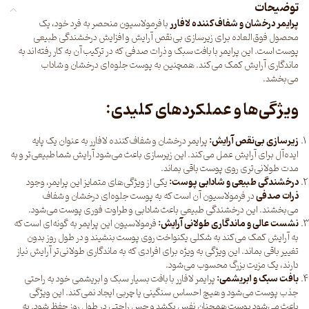
توضیحات
پرایمر درخشان و شفاف‌کننده لافارر
با فرمولاسیون منحصر به فرد خود، یک
محصول فوق‌العاده برای زیرسازی بی‌نقص آرایش و افزایش درخشندگی طبیعی
پوست است. این پرایمر با بافت سبک و ذرات صدفی که در ترکیب آن به کار رفته‌اند به
ماندگاری آرایش کمک می‌کند. همچنین به پوست جلوه‌ای درخشان و شاداب
می‌بخشد.
ویژگی‌ها و عملکردهای کلیدی:
زیرسازی بی‌نقص آرایش:
پرایمر درخشان و شفاف‌کننده لافارر به عنوان یک پایه
ایده‌آل برای آرایش عمل می‌کند. این زیرسازی باعث می‌شود آرایش شما طبیعی‌تر و به
مدت طولانی‌تری روی پوست باقی بماند.
درخشندگی طبیعی و شادابی پوست:
یکی از ویژگی‌های متمایز این پرایمر، وجود
ذرات صدفی
در فرمولاسیون آن است که به پوست جلوه‌ای درخشان و شفاف
می‌بخشند. این درخشندگی طبیعی باعث شادابی و طراوت فوری پوست می‌شود.
نشست عالی و ماندگاری طولانی آرایش:
فرمولاسیون این پرایمر به گونه‌ای است که
به آرایش کمک می‌کند به شکلی یکنواخت روی پوست بنشیند و در طول روز بدون
تغییر باقی بماند. این ویژگی به ویژه برای افرادی که به ماندگاری طولانی‌تر آرایش نیاز
دارند، یک مزیت بزرگ محسوب می‌شود.
بافت سبک و ابریشمی:
پرایمر لافارر با بافت بسیار سبک و ابریشمی خود به راحتی
جذب پوست می‌شود و هیچ احساس سنگینی یا چربی ایجاد نمی‌کند. این ویژگی
باعث می‌شود پوست همچنان نفس بکشد و حس راحتی در طول روز حفظ شود. به