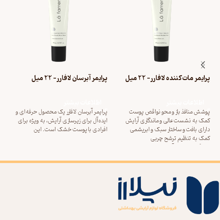
پرایمر مات‌کننده لافارر- 22 میل
پرایمر آبرسان لافارر- 22 میل
دی د
00
اطلاعات بیشتر
اطلاعات بیشتر
پوشش منافذ باز و محو نواقص پوست
پرایمر آبرسان لافارر یک محصول حرفه‌ای و
کمک به نشست عالی و ماندگاری آرایش
ایده‌آل برای زیرسازی آرایش، به ویژه برای
فر
دارای بافت و ساختار سبک و ابریشمی
افرادی با پوست خشک است. این
رط
کمک به تنظیم ترشح چربی
کم
پیشگیری از بروز آکنه رطوبت رسان و افزایش
پر
نرمی و لطافت پوست
(ط
در 6 رنگ، مطابق با انواع رنگ
33 میلی 