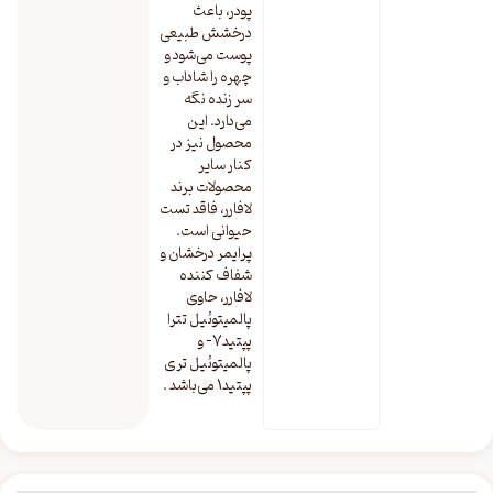
پودر، باعث
درخشش طبیعی
پوست می‌شود و
چهره را شاداب و
سر زنده نگه
می‌دارد. این
محصول نیز در
کنار سایر
محصولات برند
لافارر، فاقد تست
حیوانی است.
پرایمر درخشان و
شفاف کننده
لافارر، حاوی
پالمیتوئیل تترا
پپتید7- و
پالمیتوئیل تری
پپتید1 می‌باشد .