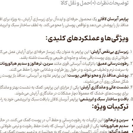
توضیحات
نظرات (0)
حمل و نقل کالا
پرایمر آبرسان لافارر
یک محصول حرفه‌ای و ایده‌آل برای زیرسازی آرایش، به ویژه برای 
منافذ باز را پوشش می‌دهد و نواقص پوستی را محو می‌کند. به لطف ساختار سبک و ابریش
ویژگی‌ها و عملکردهای کلیدی:
زیرسازی بی‌نقص آرایش:
این پرایمر به عنوان یک زیرساز حرفه‌ای برای آرایش عمل می‌ک
طولانی‌تری روی پوست باقی بماند و جلوه‌ای طبیعی و یکدست داشته باشد.
رطوبت‌رسانی عمیق:
با ترکیبات آبرسانی قوی مانند
سرین، ترهالوز و سدیم هیالورونات
به سرعت نرم و لطیف می‌شوند و در طول روز طراوت و شادابی خود را حفظ می‌کنند.
پوشش منافذ باز و محو نواقص پوست:
این پرایمر علاوه بر آبرسانی، منافذ باز پوست
شکل ممکن روی آن می‌نشیند.
نشست عالی و ماندگاری آرایش:
یکی از مزایای این پرایمر، کمک به نشست بهتر و ماندگ
برای پوست‌های خشک که معمولاً دچار مشکلات در ماندگاری آرایش می‌شوند.
بافت و ساختار سبک و ابریشمی:
پرایمر آبرسان لافارر با بافت سبک و ابریشمی خود به
ترکیبات ویژه:
سرین و ترهالوز:
این ترکیبات به رطوبت‌رسانی و حفظ آب در پوست کمک می‌کنند، در حا
سدیم هیالورونات:
یکی از قوی‌ترین عوامل آبرسان که باعث حفظ رطوبت و نرمی طولان
عصاره آلبالو:
حاوی آنتی‌اکسیدان‌هایی است که به جوانسازی و ترمیم پوست کمک می‌کنن