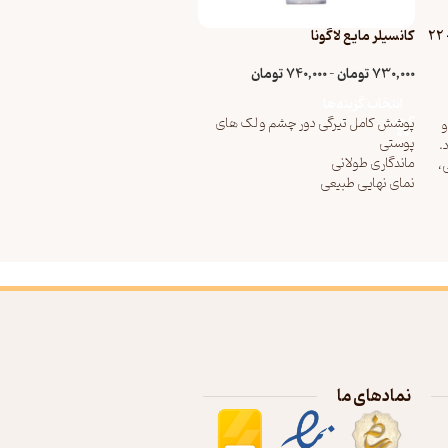
پرایمر درخشان و شفاف کننده لافارر- 22
کانسیلر مایع لاگونا
730,000
تومان
–
740,000
تومان
انتخاب گزینه‌ها
پوشش کامل تیرگی دور چشم و لک های
پوستی
.
ماندگاری طولانی
،
نمای نهایی طبیعی
مانع خشکی و ایجاد چروک دور چشم
ن
ساخت ایران
اوه
 را
ا
ل
ست
نمادهای ما
ی
ر،