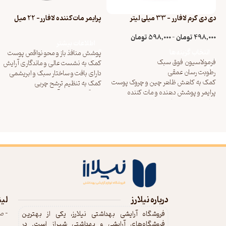
دی دی کرم لافارر – 33 میلی لیتر
پرایمر مات‌کننده لافارر- 22 میل
498,000
تومان
–
598,000
تومان
اطلاعات بیشتر
انتخاب گزینه‌ها
پوشش منافذ باز و محو نواقص پوست
فرمولاسیون فوق سبک
کمک به نشست عالی و ماندگاری آرایش
رطوبت رسان عمقی
دارای بافت و ساختار سبک و ابریشمی
کمک به کاهش ظاهر چین و چروک پوست
کمک به تنظیم ترشح چربی
پرایمر و پوشش دهنده و مات کننده
پیشگیری از بروز آکنه رطوبت رسان و
با فاکتورهای محافظتی SPF30 و PA+++
افزایش نرمی و لطافت پوست
(طیف گسترده)
در 6 رنگ، مطابق با انواع رنگ پوست
33 میلی لیتر
درباره نیلارز
لین
- ص
فروشگاه آرایشی بهداشتی نیلارز، یکی از بهترین
فروشگاه‌های آرایشی و بهداشتی شیراز است. در