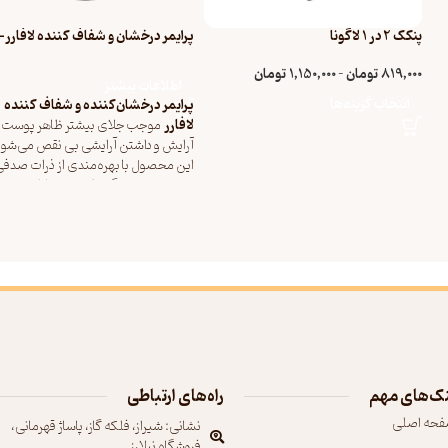
پنکک 2 در 1 لاگونا
میل
819,000
تومان
–
1,150,000
تومان
اطلاعات بیشتر
انتخاب گزینه‌ها
پرایمر درخشان‌کننده و شفاف کننده
لافارر
موجب جلای بیشتر ظاهر پوست و
آرایش و داشتن آرایشی بی نقص می‌شود
این محصول با بهره‌مندی از ذرات صدفی
موجب درخشندگی طبیعی، شادابی و
شفافیت آنی پوست می‌گردد. فرمولاسیو
این پرایمر آرایشی به گونه‌ای است که عل
بر بی‌نقص نشان دادن پوست، دوام آرایش
بیشتر می‌کند. پرایمر درخشان و شفاف
کننده لافارر بافتی سبک دارد که به هیچ
عنوان احساس سنگینی ایجاد نمی‌کند و
قابل استفاده برای پوست‌های معمولی ت
مختلط می‌باشد. استفاده از این محصو
زیر کرم پودر، باعث درخشش طبیعی پو
می‌شود و چهره را شاداب و سر زنده نگه
ک‌های مهم
راه‌های ارتباطی
می‌دارد. این محصول نیز در کنار سایر
فحه اصلی
محصولات برند لافارر، فاقد تست حیوان
نشانی: شیراز، فلکه گاز، پاساژ قهرمانی،
است. پرایمر درخشان و شفاف کننده لافار
فروشگاه نیلارز