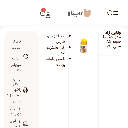
0
خانه
/
فروشگاه نیلارز
/
وازلین آرام مدل ترک پا حجم 85 میلی لیتر
وازلین آرام
ضد التهاب و
مدل ترک پا
خارش
ضمانت
حجم 85
میلی لیتر
رفع خشکی و
اصالت
ترک پا
و
تامین رطوبت
سلامت
پوست
فیزیکی
کالا
ارسال
رایگان
بالای
2,200,000
تومان
بازگشت
کالا تا 2
روز کاری
طبق