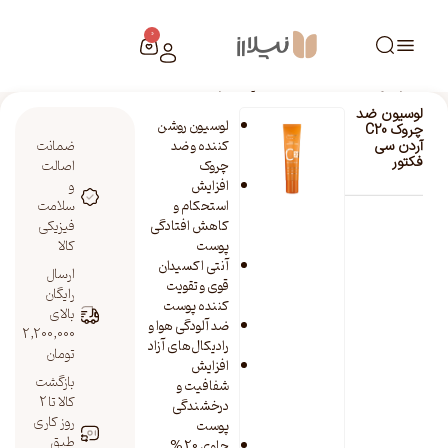
0
خانه
/
فروشگاه نیلارز
/
لوسیون ضد چروک C20 آردن سی فکتور
لوسیون ضد
لوسیون روشن
چروک C20
کننده و ضد
ضمانت
آردن سی
فکتور
چروک
اصالت
افزایش
و
استحکام و
سلامت
کاهش افتادگی
فیزیکی
پوست
کالا
آنتی اکسیدان
ارسال
قوی و تقویت
رایگان
کننده پوست
بالای
ضد آلودگی هوا و
2,200,000
رادیکال‌های آزاد
تومان
افزایش
بازگشت
شفافیت و
کالا تا 2
درخشندگی
روز کاری
پوست
طبق
حاوی 20 %