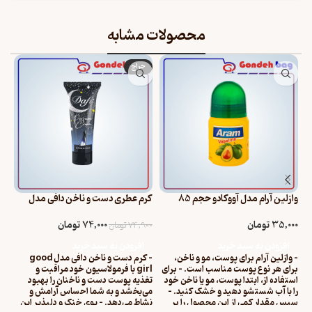
محصولات مشابه
حراج
وازلین آرام مدل آووکادو حجم 85
کرم عطری دست و ناخن دافی مدل
میلی لیتر
good girl حجم 75 میلی لیتر
WATER
35,000
تومان
74,000
تومان
00
74,900
تومان
افزودن به سبد خرید
افزودن به سبد خرید
- وازلین آرام برای پوست، مو و ناخن،
- کرم دست و ناخن دافی مدل good
برای هر نوع پوست مناسب است. - برای
girl با فرمولاسیون خود مراقبت و
استفاده از، ابتدا پوست، مو یا ناخن خود
تغذیه پوست دست و ناخنان را بهبود
ترک
را با آب شستشو دهید و خشک کنید. -
می‌بخشد و به شما احساس آرامش و
هن
سپس مقدار کمی از این محصول را بر
نشاط می‌دهد. - بوی خنک و دلپذیر این
عن