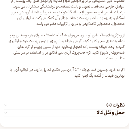
فعالیت آنتی اکسیدانی در برابر آلودگی هوا و مقابله با رادیکال‌های آزاد، پوست را از
عوامل خارجی محافظت نموده و باعث شفافیت و درخشندگی بیشتر آن می‌شود.
ترکیبات طبیعی این محصول از جمله گلایکولیک اسید، روغن دانه انگور، شی باتر و
اسکالن، به بهبود ساختار پوست و حفظ جوانی آن کمک می‌کند. بنابراین این
محصول، محصولی کاملا ایمن و عاری از ترکیبات مضر می باشد.
از ویژگی‌های جالب این لوسیون می‌توان به قابلیت استفاده برای هر دو جنس و در
تمام رده‌های سنی اشاره کرد. اگر می خواهید از پیری زودرس پوست خود جلوگیری
کنید و ایجاد چروک پوست را به تعویق بیندازید، باید از سنین پایینتر از کرم های
ضدچروک را شروع کنید. کرم ضدچروک آردن سی فکتور برای استفاده در هر سنی
مناسب است.
اگر به خرید لوسیون ضد چروک C20 آردن سی فکتور تمایل دارید، می توانید آن را با
بهترین قیمت از
گنده بگ
تهیه کنید.
نظرات (0)
حمل و نقل کالا