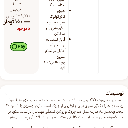
شرایط
ویتامین C
مرجوعی
حاوی
178,700
تومان
گلایکولیک
150,000
تومان
اسید، روغن دانه
انگور، شی باتر،
ناموجود
اسکالن
قابل استفاده
برای بانوان و
آقایان در تمام
سنین
وزن خالص: 30
گرم
توضیحات
لوسیون ضد چروک C20 آردن سی فکتور یک محصول کاملا مناسب برای حفظ جوانی
پوست و تحریک کلاژن سازی برای جلوگیری از چروک است. . این لوسیون با داشتن ۲۰
درصد ویتامین C، قدرت عمل ضد چروک و روشن کنندگی پوست را داراست. علاوه بر
این، فرمولاسیون خاص آن باعث افزایش استحکام و کاهش افتادگی پوست می‌شود.