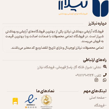
طولانی
تقویت صد دفاعی و کاهش دفع آب پوست
درخشان کننده و شفاف کننده مو
نرم کننده و ایجاد شادابی پوست
مناسب استفاده برای سر و بدن
درباره نیلارز
مناسب برای موهای کراتین شده
فاقد الکل
فروشگاه آرایشی بهداشتی نیلارز، یکی از بهترین فروشگاه‌های آرایشی و بهداشتی
فاقد پارابن
شیراز است. در فروشگاه تمامی محصولات با ضمانت اصالت و با بهترین قیمت
فاقد لانولین
فاقد مواد صابونی با 5.0 PH
به فروش می‌رسند.
فاقد سولفات (SLS/SLES)
تمامی محصولات نیلارز اورجینال و دارای تاریخ انقضا و بچ کد معتبر می‌باشند.
فاقد رنگ
غیر آلرژی زا
راه‌های ارتباطی
نشانی: شیراز، فلکه گاز، پاساژ قهرمانی، فروشگاه نیلارز
تلفن: 09177902124
لینک‌های مهم
نمادهای ما
- صفحه اصلی
- فروشگاه