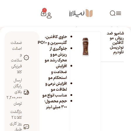
0
خانه
/
فروشگاه نیلارز
/
شامپو ضد ریزش مو کافئین نوتریسل نئودرم
شامپو ضد
حاوی کافئین،
ریزش مو
گلیسیرین و PQ10
ضمانت
کافئین
نوتریسل
جلوگیری از
اصالت
نئودرم
ریزش مو و
و
محرک رشد مو
سلامت
افزایش
فیزیکی
ضخامت و
کالا
استحکام مو
ارسال
افزایش نرمی و
رایگان
لطافت مو
بالای
مناسب انواع مو
2,200,000
حجم محصول:
تومان
۳۰۰ میلی لیتر
بازگشت
کالا تا 2
روز کاری
طبق