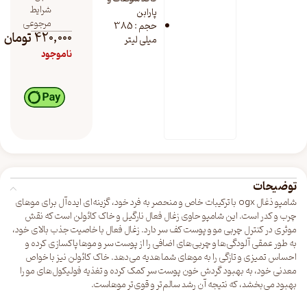
شرایط
پارابن
مرجوعی
حجم : 385
420,000
تومان
میلی لیتر
ناموجود
توضیحات
شامپو ذغال ogx با ترکیبات خاص و منحصر به فرد خود، گزینه‌ای ایده‌آل برای موهای
چرب و کدر است. این شامپو حاوی زغال فعال نارگیل و خاک کائولن است که نقش
موثری در کنترل چربی مو و پوست کف سر دارد. زغال فعال با خاصیت جذب بالای خود،
به طور عمقی آلودگی‌ها و چربی‌های اضافی را از پوست سر و موها پاکسازی کرده و
احساس تمیزی و تازگی را به موهای شما هدیه می‌دهد. خاک کائولن نیز با خواص
معدنی خود، به بهبود گردش خون پوست سر کمک کرده و تغذیه فولیکول‌های مو را
بهبود می‌بخشد، که نتیجه آن رشد سالم‌تر و قوی‌تر موهاست.