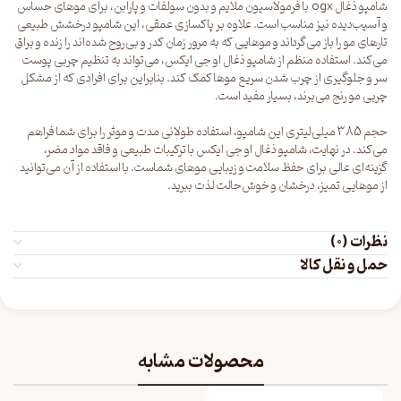
شامپو ذغال ogx با فرمولاسیون ملایم و بدون سولفات و پارابن، برای موهای حساس
و آسیب‌دیده نیز مناسب است. علاوه بر پاکسازی عمقی، این شامپو درخشش طبیعی
تارهای مو را باز می‌گرداند و موهایی که به مرور زمان کدر و بی‌روح شده‌اند را زنده و براق
می‌کند. استفاده منظم از شامپو ذغال او جی ایکس، می‌تواند به تنظیم چربی پوست
سر و جلوگیری از چرب شدن سریع موها کمک کند. بنابراین برای افرادی که از مشکل
چربی مو رنج می‌برند، بسیار مفید است.
حجم 385 میلی‌لیتری این شامپو، استفاده طولانی مدت و موثر را برای شما فراهم
می‌کند. در نهایت، شامپو ذغال او جی ایکس با ترکیبات طبیعی و فاقد مواد مضر،
گزینه‌ای عالی برای حفظ سلامت و زیبایی موهای شماست. با استفاده از آن می‌توانید
از موهایی تمیز، درخشان و خوش‌حالت لذت ببرید.
نظرات (0)
حمل و نقل کالا
محصولات مشابه