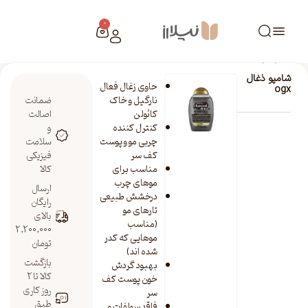
0
خانه
/
فروشگاه نیلارز
/
شامپو ذغال ogx
شامپو ذغال
حاوی زغال فعال
ogx
نارگیل و خاک
ضمانت
کائولن
اصالت
کنترل کننده
و
چربی مو و پوست
سلامت
کف سر
فیزیکی
مناسب برای
کالا
موهای چرب
ارسال
درخشش طبیعی
رایگان
تارهای مو
بالای
(مناسب
2,200,000
موهایی که کدر
تومان
شده اند)
بازگشت
بهبود گردش
کالا تا 2
خون پوست کف
روز کاری
سر
طبق
فاقد سولفات و