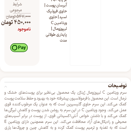
شرایط
آبرسان پوست |
مرجوعی
حاوی فرولیک
547,000
تومان
اسید | حاوی
450,000
تومان
ویتامین C
لیپوزومال |
ناموجود
پایداری طولانی
مدت
توضیحات
سرم ویتامین C لیپوزومال ژیناژن یک محصول بی‌نظیر برای پوست‌های خشک و
نرمال است. این محصول با فرمولاسیون پیشرفته خود به بهبود و حفظ سلامت پوست
کمک می‌کند. این سرم حاوی گلیسیرین است که به عنوان یک مرطوب‌کننده قوی
عمل می‌کند. وجود ویتامین C در این سرم به روشن شدن پوست و کاهش تیرگی‌ها
کمک می‌کند و با داشتن خواص آنتی‌اکسیدانی قوی، از پوست در برابر آسیب‌های
محیطی و رادیکال‌های آزاد محافظت می‌کند. این سرم همچنین دارای ویتامین E
است که به تغذیه و ترمیم پوست کمک کرده و به کاهش چین و چروک‌ها یاری