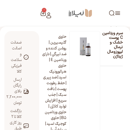
0
خانه
/
فروشگاه نیلارز
/
سرم ویتامین C پوست خشک و نرمال لیپوزومال ژیناژن
سرم ویتامین
حاوی
C پوست
گلیسیرین |
ضمانت
خشک و
نرمال
روشن کننده و
اصالت
لیپوزومال
ضد تیرگی | دارای
و
ژیناژن
ویتامین E |
سلامت
حاوی
فیزیکی
هیالورونیک
کالا
اسید | ضد پیری
ارسال
| حفظ رطوبت
رایگان
پوست | بافت
بالای
سبک | جذب
2,200,000
سریع | افزایش
تومان
تولید کلاژن |
بازگشت
حاوی ویتامین
کالا تا 2
B۵ | حاوی
روز کاری
کوجیک اسید |
طبق
بر پایه آب |