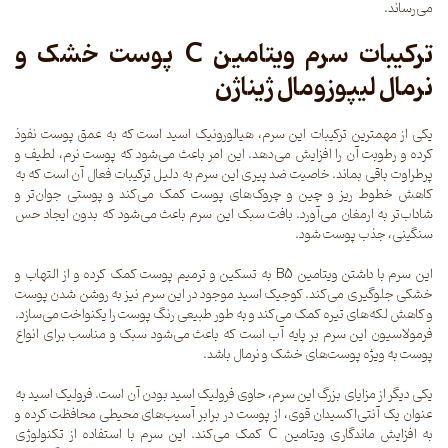
می‌رساند.
ترکیبات سرم ویتامین C پوست خشک و
نرمال لیپوزومال ژیناژن
یکی از مهمترین ترکیبات این سرم، هیالورونیک اسید است که به عمق پوست نفوذ
کرده و رطوبت آن را افزایش می‌دهد. این امر باعث می‌شود که پوست نرم، لطیف و
پرطراوت باقی بماند. خاصیت ضد پیری این سرم به دلیل ترکیبات فعال آن است که به
کاهش خطوط ریز و چین و چروک‌های پوست کمک می‌کند و پوستی جوان‌تر و
شاداب‌تر به ارمغان می‌آورد. بافت سبک این سرم باعث می‌شود که بدون ایجاد حس
سنگینی، جذب پوست شود.
این سرم با داشتن ویتامین B5 به تسکین و ترمیم پوست کمک کرده و از التهاب و
خشکی جلوگیری می‌کند. کوجیک اسید موجود در این سرم نیز به روشن شدن پوست
و کاهش لکه‌های تیره کمک می‌کند و به طور طبیعی رنگ پوست را یکنواخت می‌سازد.
فرمولاسیون این سرم بر پایه آب است که باعث می‌شود سبک و مناسب برای انواع
پوست به ویژه پوست‌های خشک و نرمال باشد.
یکی دیگر از مزایای بزرگ این سرم، حاوی فرولیک اسید بودن آن است. فرولیک اسید به
عنوان یک آنتی‌اکسیدان قوی، از پوست در برابر آسیب‌های محیطی محافظت کرده و
به افزایش ماندگاری ویتامین C کمک می‌کند. این سرم با استفاده از تکنولوژی