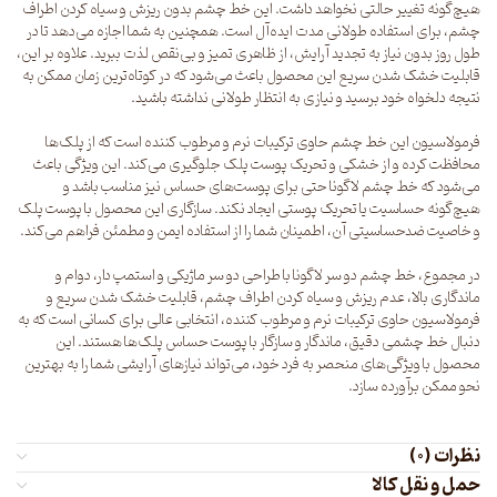
هیچ‌گونه تغییر حالتی نخواهد داشت. این خط چشم بدون ریزش و سیاه کردن اطراف
چشم، برای استفاده طولانی مدت ایده‌آل است. همچنین به شما اجازه می‌دهد تا در
طول روز بدون نیاز به تجدید آرایش، از ظاهری تمیز و بی‌نقص لذت ببرید. علاوه بر این،
قابلیت خشک شدن سریع این محصول باعث می‌شود که در کوتاه‌ترین زمان ممکن به
نتیجه دلخواه خود برسید و نیازی به انتظار طولانی نداشته باشید.
فرمولاسیون این خط چشم حاوی ترکیبات نرم و مرطوب کننده است که از پلک‌ها
محافظت کرده و از خشکی و تحریک پوست پلک جلوگیری می‌کند. این ویژگی باعث
می‌شود که خط چشم لاگونا حتی برای پوست‌های حساس نیز مناسب باشد و
هیچ‌گونه حساسیت یا تحریک پوستی ایجاد نکند. سازگاری این محصول با پوست پلک
و خاصیت ضدحساسیتی آن، اطمینان شما را از استفاده ایمن و مطمئن فراهم می‌کند.
در مجموع، خط چشم دو سر لاگونا با طراحی دو سر ماژیکی و استمپ دار، دوام و
ماندگاری بالا، عدم ریزش و سیاه کردن اطراف چشم، قابلیت خشک شدن سریع و
فرمولاسیون حاوی ترکیبات نرم و مرطوب کننده، انتخابی عالی برای کسانی است که به
دنبال خط چشمی دقیق، ماندگار و سازگار با پوست حساس پلک‌ها هستند. این
محصول با ویژگی‌های منحصر به فرد خود، می‌تواند نیازهای آرایشی شما را به بهترین
نحو ممکن برآورده سازد.
نظرات (0)
حمل و نقل کالا