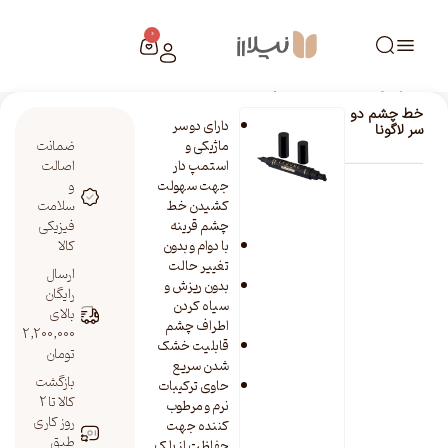
0
خانه
/
فروشگاه نیلارز
/
خط چشم دو سر لاگونا
خط چشم دو
دارای دو سر
سر لاگونا
ماژیکی و
ضمانت
استمپ دار
اصالت
جهت سهولت
و
کشیدن خط
سلامت
چشم قرینه
فیزیکی
با دوام و بدون
کالا
تغییر حالت
ارسال
بدون ریزش و
رایگان
سیاه کردن
بالای
اطراف چشم
2,200,000
قابلیت خشک
تومان
شدن سریع
بازگشت
حاوی ترکیبات
کالا تا 2
نرم و مرطوب
روز کاری
کننده جهت
طبق
حفاظت از پلک