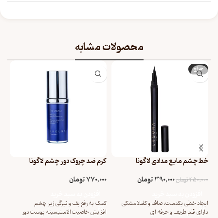
محصولات مشابه
حراج
خط چشم مایع مدادی لاگونا
کرم ضد چروک دور چشم لاگونا
کر
390,000
تومان
770,000
تومان
450,000
تومان
00
افزودن به سبد خرید
افزودن به سبد خرید
ایجاد خطی یکدست، صاف و کاملا مشکی
کمک به رفع پف و تیرگی زیر چشم
کرم
دارای قلم ظریف و حرفه ای
افزایش خاصیت الاستیسیته پوست دور
دست