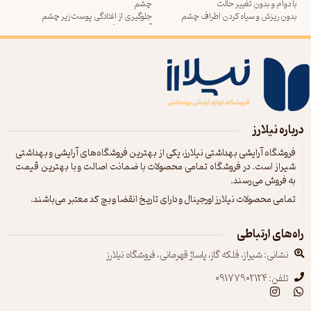
با دوام و بدون تغییر حالت
چشم
وی
بدون ریزش و سیاه کردن اطراف چشم
جلوگیری از افتادگی پوست زیر چشم
قابلیت خشک شدن سریع
آبرسانی ماندگار، ترمیم و محافظت از پوست
حاوی ترکیبات نرم و مرطوب کننده جهت
ظریف دور چشم
حفاظت از پلک ها
کاهش چروک های فعلی و جلوگیری از ایجاد
چروک های جدید
مناسب انواع پوست
درباره نیلارز
فروشگاه آرایشی بهداشتی نیلارز، یکی از بهترین فروشگاه‌های آرایشی و بهداشتی
شیراز است. در فروشگاه تمامی محصولات با ضمانت اصالت و با بهترین قیمت
به فروش می‌رسند.
تمامی محصولات نیلارز اورجینال و دارای تاریخ انقضا و بچ کد معتبر می‌باشند.
راه‌های ارتباطی
نشانی: شیراز، فلکه گاز، پاساژ قهرمانی، فروشگاه نیلارز
تلفن: 09177902124