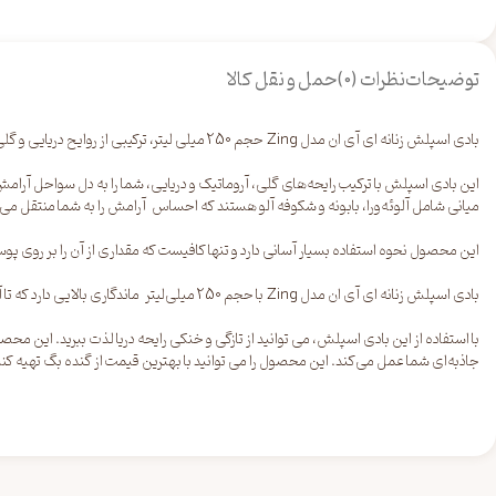
توضیحات
نظرات (0)
حمل و نقل کالا
بادی اسپلش زنانه ای آی ان مدل Zing حجم 250 میلی لیتر، ترکیبی از روایح دریایی و گلی را به همراه دارد. این بادی اسپلش برای تمامی بانوانی که به دنبال یک بادی اسپلش گلی و شیرین و با ماندگاری بالا هستند مناسب است.
این بادی اسپلش با ترکیب رایحه‌های گلی، آروماتیک و دریایی، شما را به دل سواحل آرام
میانی شامل آلوئه‌ورا، بابونه و شکوفه آلو هستند که احساس آرامش را به شما منتقل می‌
این محصول نحوه استفاده بسیار آسانی دارد و تنها کافیست که مقداری از آن را بر روی پ
بادی اسپلش زنانه ای آی ان مدل Zing با حجم 250 میلی‌لیتر ماندگاری بالایی دارد که تا آخر روز با شما خواهد ماند. این ویژگی منحصر به فرد، این بادی اسپلش را به یک جایگزین سبک تر و رقیقتر برای عطرهای سنگین تبدیل می‌کند.
با استفاده از این بادی اسپلش، می توانید از تازگی و خنکی رایحه دریا لذت ببرید. ا
جاذبه‌ای شما عمل می‌کند. این محصول را می توانید با بهترین قیمت از
گنده بگ
تهیه کنی