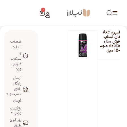
0
خانه
/
فروشگاه نیلارز
/
اسپری Axe نان استاپ فرش مدل excite حجم 150 میل
اسپری Axe
نان استاپ
ضمانت
فرش مدل
excite حجم
اصالت
150 میل
و
سلامت
فیزیکی
کالا
ارسال
رایگان
بالای
2,200,000
تومان
بازگشت
کالا تا 2
روز کاری
طبق