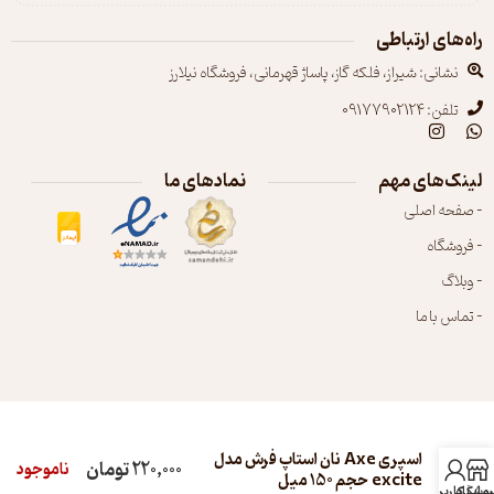
راه‌های ارتباطی
نشانی: شیراز، فلکه گاز، پاساژ قهرمانی، فروشگاه نیلارز
تلفن: 09177902124
لینک‌های مهم
نمادهای ما
- صفحه اصلی
- فروشگاه
- وبلاگ
- تماس با ما
اسپری Axe نان استاپ فرش مدل
220,000
تومان
ناموجود
excite حجم 150 میل
روشگاه
اب کاربری من