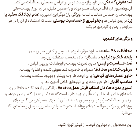
ضدعفونی‌کنندگی
نیز دارد و از پوست در برابر عوامل محیطی محافظت می‌کند.
فرمولاسیون آن فاقد ترکیبات مضر بوده و به همین دلیل، برای انواع پوست حتی
پوست‌های حساس مناسب است. ویژگی بارز دیگر این اسپری،
عدم ایجاد لک سفید یا
زرد
بر روی لباس‌ها و
جلوگیری از حساسیت پوستی
است که استفاده از آن را در هر
شرایطی ایمن و کاربردی می‌کند.
ویژگی‌های کلیدی:
محافظت ۴۸ ساعته:
مبارزه مؤثر با بوی بد تعریق و کنترل تعریق بدن.
رایحه خنک و دلپذیر:
با ماندگاری بالا، مناسب استفاده روزمره.
ضد حساسیت و ایمن:
بدون تحریک پوست یا ایجاد لک بر روی لباس.
مرطوب‌کننده و محافظ:
همراه با خاصیت ضدعفونی‌کننده و تغذیه پوست.
حاوی عصاره‌های گیاهی:
برای ایجاد طراوت بیشتر و بهبود سلامت پوست.
مناسب آقایان:
طراحی شده برای نیازهای خاص آقایان فعال.
اسپری بدن Axe نان استاپ فرش مدل Excite
، با ترکیبی از عملکرد محافظتی و
رایحه‌ای خاص، انتخابی ایده‌آل برای مردانی است که به دنبال تعادل کامل بین خوشبو
بودن و محافظت مؤثر در برابر تعریق هستند. این اسپری، همراهی بی‌نقص برای
روزهای پرتحرک و موقعیت‌های روزانه است و شما را در تمام روز سرحال و مطمئن نگه
می‌دارد.
این محصول را با بهترین قیمت از
نیلارز
تهیه کنید.