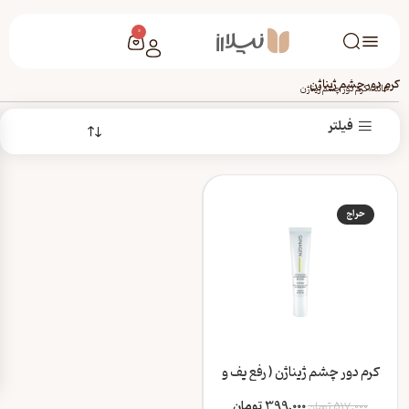
0
کرم دور چشم ژیناژن
خانه
/
کرم دور چشم ژیناژن
فیلتر
حراج
کرم دور چشم ژیناژن ( رفع پف و
تیرگی)
399,000
تومان
517,000
تومان