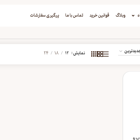
ه
وبلاگ
قوانین خرید
تماس با ما
پیگیری سفارشات
نمایش
12
18
24
ب و