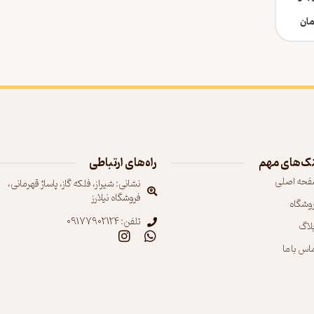
مان
ک‌های مهم
راه‌های ارتباطی
فحه اصلی
نشانی: شیراز، فلکه گاز، پاساژ قهرمانی،
فروشگاه نیلارز
روشگاه
تلفن: 09177902124
بلاگ
اس با ما