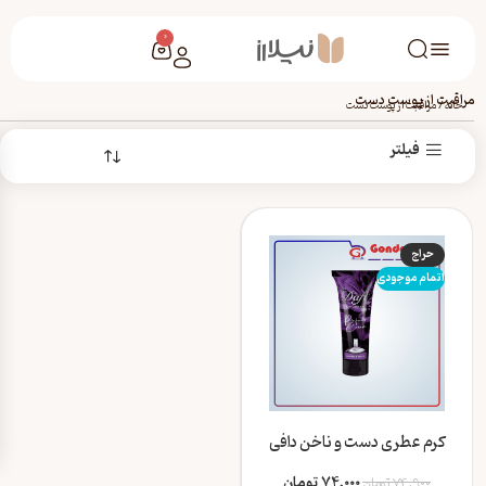
0
مراقبت از پوست دست
خانه
/
مراقبت از پوست دست
فیلتر
حراج
اتمام موجودی
کرم عطری دست و ناخن دافی
مدل Euphoria حجم 75 میلی
لیتر
74,000
تومان
74,900
تومان