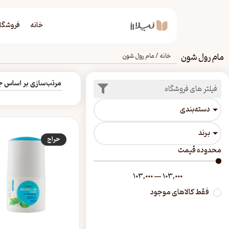
خانه
فروشگا
مام رول شون
خانه
/
مام رول شون
فیلتر های فروشگاه
دسته‎‌بندی
برند
حراج
محدوده قیمت
103,000
—
103,000
فقط کالاهای موجود