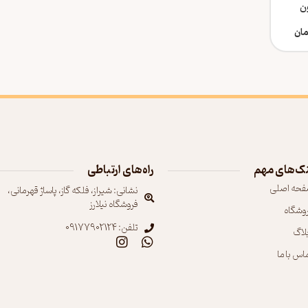
ن
مان
ک‌های مهم
راه‌های ارتباطی
فحه اصلی
نشانی: شیراز، فلکه گاز، پاساژ قهرمانی،
فروشگاه نیلارز
روشگاه
تلفن: 09177902124
بلاگ
اس با ما