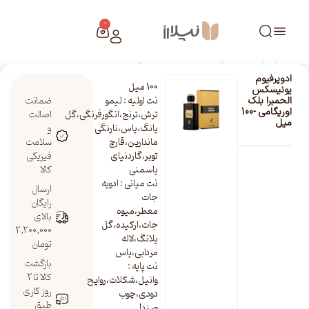
0
خانه
/
فروشگاه نیلارز
/
ادوپرفیوم یونیسکس الحمبرا بلک اوریگامی -100 میل
ادوپرفیوم
100 میل
یونیسکس
نت اولیه : لیمو
ضمانت
الحمبرا بلک
اوریگامی -100
ترش،ترنج،انگورفرنگی،گل
اصالت
میل
یانگ،یاس،نارنگی
و
ماندارین،قارچ
سلامت
توبر،گاردنیای
فیزیکی
یاسمنی
کالا
نت میانی : ادویه
ارسال
جات
رایگان
معطر،میوه
بالای
جات،ارکیده،گل
2,200,000
یلانگ،لاله
تومان
مردابی،یاس
بازگشت
نت پایه :
کالا تا 2
وانیل،شکلات،روایح
روز کاری
دودی،چوب
طبق
صندل