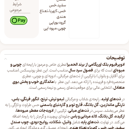
شرایط
سفید،خس
مرجوعی
خس،کهربا،نعناع
هندی
گروه بویایی
چوبی،میوه ایی
توضیحات
ادوپرفیوم بلک اوریگامی از برند الحمبرا
عطری خاص و مرموز با رایحه‌ای
چوبی و
میوه‌ای
است که برای
فصول سرد سال
مناسب است. این عطر یونیسکس (مناسب
برای آقایان و بانوان) با ترکیبی از نت‌های مرکباتی، ادویه‌ای و چوبی، عطری
منحصربه‌فرد و فریبنده را ارائه می‌دهد. این عطر با
ماندگاری خوب و پخش بوی
متعادل
، انتخابی عالی برای موقعیت‌های رسمی و نیمه‌رسمی است.
در
نت‌های اولیه
، رایحه‌ی شاداب و مرکباتی
لیمو ترش، ترنج، انگور فرنگی، یاس،
نارنگی ماندارین، گل یلانگ، قارچ توبر و گاردنیای یاسمنی
حس طراوت و تازگی را به
عطر می‌بخشد. سپس در
نت‌های میانی
، ترکیبی از
ادویه‌جات معطر، میوه‌ها،
ارکیده، گل یلانگ، لاله مردابی و یاس
جلوه‌ای پیچیده و گرم‌تر را به رایحه اضافه
می‌کند. در نهایت،
نت‌های پایه
شامل
وانیل، شکلات، روایح دودی، چوب صندل
سفید، خس‌خس، کهربا و نعناع هندی
رایحه‌ای عمیق، گرم و ماندگار ایجاد می‌کند.