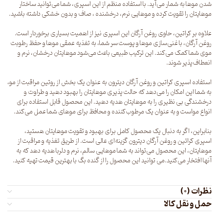
شدن موها به شمار می‌آید. با استفاده منظم از این اسپری، شما می‌توانید ساختار
موهایتان را تقویت کرده و موهایی نرم، درخشنده ، صاف و بدون خشکی داشته باشید.
علاوه بر کراتین، حاوی روغن آرگان این اسپری نیز از اهمیت بسیاری برخوردار است.
روغن آرگان، با غنی‌سازی موها و پوست‌ سر شما، به تغذیه عمقی موها و حفظ رطوبت
موی شما کمک می‌کند. این ترکیب طبیعی باعث می‌شود موهایتان درخشان، نرم و
انعطاف‌پذیر شوند.
استفاده اسپری کراتین و روغن آرگان دیترون به عنوان یک بخش از روتین مراقبت از مو،
به شما این امکان را می‌دهد که حالت پذیری موهایتان را بهبود دهید و طراوت و
درخشندگی بی نظیری را به موهایتان هدیه دهید. این محصول قابل استفاده برای
انواع مواست و به عنوان یک مرطوب‌کننده و محافظ برای موهای شما عمل می‌کند.
بنابراین، اگر به دنبال یک محصول کامل برای بهبود و تقویت موهایتان هستید،
اسپری کراتین و روغن آرگان دیترون گزینه‌ای عالی است. از طریق تغذیه و مراقبت از
موهایتان، این محصول می‌تواند به شما موهایی سالم، نرم و دلربا هدیه دهد که به
آنها افتخار می‌کنید.می توانید این محصول را از
گنده بگ
با بهترین قیمت تهیه کنید.
نظرات (0)
حمل و نقل کالا