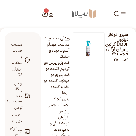
0
خانه
/
فروشگاه نیلارز
/
اسپری دوفاز دیترون Ditron کراتین و روغن آرگان حجم ۲۵0 میلی لیتر
اسپری دوفاز
ویژگی محصول :
دیترون
مناسب موهای
ضمانت
Ditron کراتین
و روغن آرگان
آسیب دیده و
اصالت
حجم ۲۵0
خشک
و
میلی لیتر
ضد وز و ریزش مو
سلامت
ترمیم کننده مو
فیزیکی
ضد پیری مو
کالا
مرطوب کننده مو
ارسال
تغذیه کننده
رایگان
موها
بالای
بدون ایجاد
2,200,000
احساس چربی
تومان
روی مو
بازگشت
افزایش
کالا تا 2
درخشندگی و
روز کاری
نرمی موها
طبق
جلوگیری از