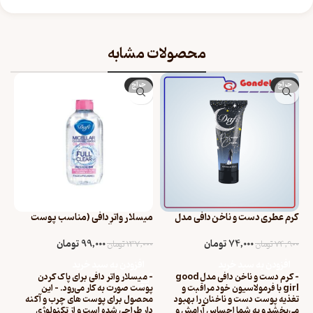
محصولات مشابه
حراج
حراج
کرم عطری دست و ناخن دافی مدل
میسلار واتر دافی (مناسب پوست
good girl حجم 75 میلی لیتر
های چرب و آکنه دار) حجم ۲۰۰ میل
74,000
تومان
99,000
تومان
74,900
تومان
137,000
تومان
افزودن به سبد خرید
افزودن به سبد خرید
- کرم دست و ناخن دافی مدل good
- میسلار واتر دافی برای پاک کردن
girl با فرمولاسیون خود مراقبت و
پوست صورت به کار می‌رود. - این
تغذیه پوست دست و ناخنان را بهبود
محصول برای پوست های چرب و آکنه
می‌بخشد و به شما احساس آرامش و
دار طراحی شده است و از تکنولوژی