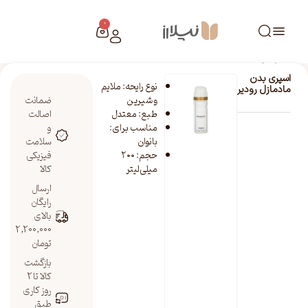
0
خانه
/
فروشگاه نیلارز
/
اسپری بدن مادمازل رودیر
اسپری بدن
نوع رایحه: ملایم
مادمازل رودیر
و شیرین
ضمانت
طبع: معتدل
اصالت
مناسب برای:
و
بانوان
سلامت
حجم: ۲۰۰
فیزیکی
میلی‌لیتر
کالا
ارسال
رایگان
بالای
2,200,000
تومان
بازگشت
کالا تا 2
روز کاری
طبق