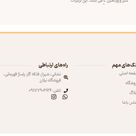
سبز و ویتامین E می باشد. این ترکیبات
باعث پاک شدن آرایش و همچنین مرطوب
کردن پوست می شوند. استفاده از دستمال
مرطوب دافی بسیار ساده است و می تواند به
ست
عنوان جایگزینی برای پاک کننده های
صورت سنتی استفاده شود. این دستمال ها
ی
می توانند به عنوان راه حلی کامل برای
مراقبت از پوست و حفظ آرایش شما باشند.
ت
بهترین
ک‌های مهم
راه‌های ارتباطی
فحه اصلی
نشانی: شیراز، فلکه گاز، پاساژ قهرمانی،
فروشگاه نیلارز
روشگاه
تلفن: 09177902124
بلاگ
اس با ما