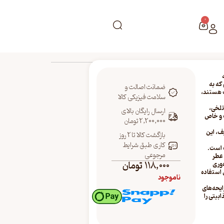
0
نی که به
ضمانت اصالت و
 هستند،
سلامت فیزیکی کالا
 تلخی،
ارسال رایگان بالای
 و خاص
2,200,000 تومان
ف، این
بازگشت کالا تا 2 روز
کاری طبق شرایط
 است.
مرجوعی
 عطر
118,000
تومان
‌وری
 استفاده
ناموجود
ایحه‌های
ابیتی را