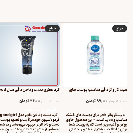
حراج
حراج
میسلار واتر دافی مناسب پوست های
کرم عطری دست و ناخن 
خشک تا نرمال حجم ۲۰۰ میل
girl حجم 75 میلی لیتر
99,000
تومان
74,000
تومان
137,000
تومان
74,900
تومان
افزودن به سبد خرید
افزودن به سبد خرید
- میسلار واتر دافی برای پوست های خشک
مناسب و مفید است. - این محصول حاوی
فرمولاسیون خود مراقبت و تغذیه پوست
روغن و گلیسرین است که به پوست شما
دست و ناخنان را بهبود می‌بخشد و به شما
نرمی و لطافت بیشتری بدهد و از خشکی
احساس آرامش و نشاط می‌دهد. - بوی خ