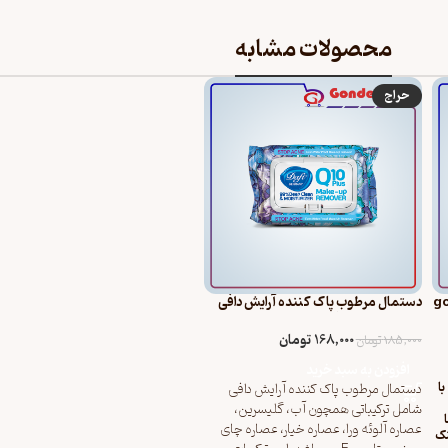
محصولات مشابه
حراج
دافی مدل good
دستمال مرطوب پاک کننده آرایش دافی
مدل Q10 (طرح گل ۱) ۵۰ عددی
168,000
تومان
185,000
تومان
افزودن به سبد خرید
- کرم دست و ناخن دافی مدل good girl با
دستمال مرطوب پاک کننده آرایش دافی
شامل ترکیباتی همچون آب، گلیسرین،
عصاره آلوئه ورا، عصاره خیار، عصاره چای
نک