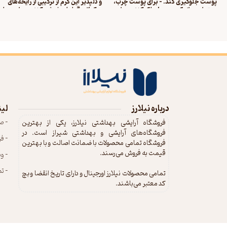
پوست جلوگیری کند. - برای پوست چرب،
و دلپذیر این کرم از ترکیبی از رایحه‌های
بهتر است از یک محصول پاک کننده برای
مرکباتی، گیاهان خوشبوکننده و رایحه‌های
پوست چرب استفاده کنید. - استفاده از
گلی تشکیل شده است. - ترکیبی از
میسلار دافی بسیار آسان است و برای پاک
عصاره‌های گیاهی، روغن‌های طبیعی و
کردن آرایش چشم، بهتر است از یک پنبه
ویتامین‌های مختلف در این کرم برای پو
تمیز برای هر چشم استفاده کنید.
دست و ناخنان مناسب است و از خشکی و
ترک‌های ناشی از آب و هوا و مواد شوینده‌ی
قوی محافظت می‌کند. - خاصیت ضدعفون
کننده این کرم به پوست دست و ناخنان
کمک می‌کند تا از باکتری‌ها و ویروس‌های
مختلف محافظت شوند. - کرم عطری دس
و ناخن دافی مدل good girl یکی از 
و مفیدترین محصولات برای مراقبت از
درباره نیلارز
لین
دست و ناخنان است و با استف
- ص
فروشگاه آرایشی بهداشتی نیلارز، یکی از بهترین
فروشگاه‌های آرایشی و بهداشتی شیراز است. در
- ف
فروشگاه تمامی محصولات با ضمانت اصالت و با بهترین
قیمت به فروش می‌رسند.
- و
- تم
تمامی محصولات نیلارز اورجینال و دارای تاریخ انقضا و بچ
کد معتبر می‌باشند.