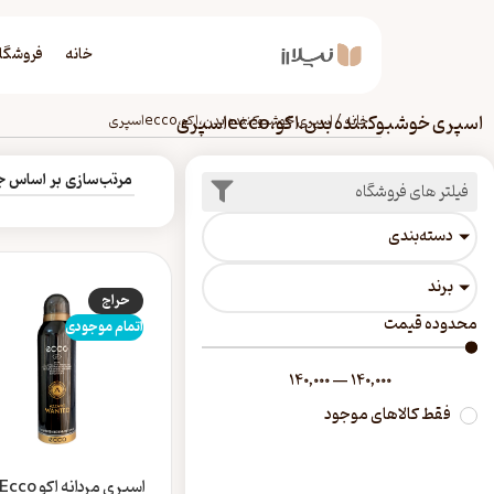
خانه
فروشگا
اسپری خوشبوکننده بدن،اکو،eccoاسپری
خانه
/
اسپری خوشبوکننده بدن،اکو،eccoاسپری
فیلتر های فروشگاه
دسته‎‌بندی
برند
حراج
محدوده قیمت
اتمام موجودی
140,000
—
140,000
فقط کالاهای موجود