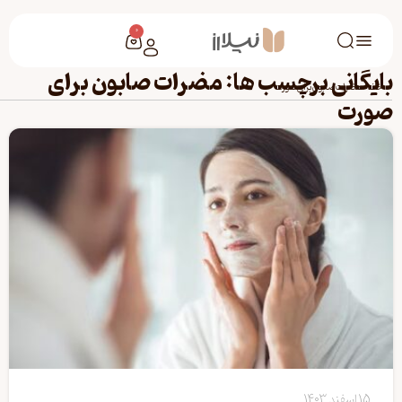
0
بایگانی برچسب ها: مضرات صابون برای
خانه
/
مضرات صابون برای صورت
صورت
15 اسفند 1403