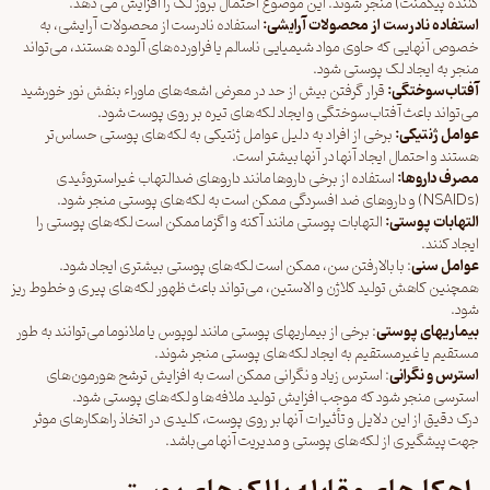
کننده پیگمنت) منجر شوند. این موضوع احتمال بروز لک را افزایش می دهد.
استفاده نادرست از محصولات آرایشی
:
استفاده نادرست از محصولات آرایشی، به
خصوص آنهایی که حاوی مواد شیمیایی ناسالم یا فراورده‌های آلوده هستند، می‌تواند
منجر به ایجاد لک پوستی شود.
آفتاب‌سوختگی
:
قرار گرفتن بیش از حد در معرض اشعه‌های ماوراء بنفش نور خورشید
می‌تواند باعث آفتاب‌سوختگی و ایجاد لکه‌های تیره بر روی پوست شود.
عوامل ژنتیکی
:
برخی از افراد به دلیل عوامل ژنتیکی به لکه‌های پوستی حساس‌تر
هستند و احتمال ایجاد آنها در آنها بیشتر است.
مصرف داروها:
استفاده از برخی داروها مانند داروهای ضد‌التهاب غیراستروئیدی
(NSAIDs) و داروهای ضد افسردگی ممکن است به لکه‌های پوستی منجر شود.
التهابات پوستی
:
التهابات پوستی مانند آکنه و اگزما ممکن است لکه‌های پوستی را
ایجاد کنند.
عوامل سنی
: با بالارفتن سن، ممکن است لکه‌های پوستی بیشتری ایجاد شود.
همچنین کاهش تولید کلاژن و الاستین، می‌تواند باعث ظهور لکه‌های پیری و خطوط ریز
شود.
بیماریهای پوستی
: برخی از بیماریهای پوستی مانند لوپوس یا ملانوما می‌توانند به طور
مستقیم یا غیرمستقیم به ایجاد لکه‌های پوستی منجر شوند.
استرس و نگرانی
: استرس زیاد و نگرانی ممکن است به افزایش ترشح هورمون‌های
استرسی منجر شود که موجب افزایش تولید ملافه‌ها و لکه‌های پوستی شود.
درک دقیق از این دلایل و تأثیرات آنها بر روی پوست، کلیدی در اتخاذ راهکارهای موثر
جهت پیشگیری از لکه‌های پوستی و مدیریت آنها می‌باشد.