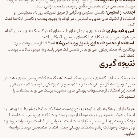
مراجعه به پزشک پوست
:
در صورت وجود لکه‌های پوستی غیرعادی مراجعه به پزشک
پوست تخصصی برای تشخیص دقیق و درمان مناسب الزامی است.
اجتناب از استرس
:
کاهش استرس و نگرانی از طریق تمرینات روزانه، مدیتیشن، و
استفاده از تکنیک‌های مدیریت استرس، می‌تواند به بهبود پوست و کاهش لکه‌ها کمک
کند.
لیزر و لایه برداری
:
لایه برداری و درمان های با لیزرهای که در کلینیک های زیبایی انجام
می شوند، می‌توانند در کاهش لکه‌های پوستی تاثیرگذار باشند.
استفاده از محصولات حاوی رتینول و ویتامین
A):
استفاده از محصولات حاوی
ویتامین A، مانند رتینول، می‌تواند در کاهش لک موثر باشد و به بهبود سلامت پوست
کمک کند.
نتیجه گیری
تغییر رنگ یا ظاهر لکه‌های پوستی ممکن است نشانگر مشکلات پوستی جدی باشد. در
صورت وجود مشکل پوستی شدید و جدی، تجویزات پزشکی و درمان‌های خاص لازم
است. زیرا استفاده از محصولات پوستی بدون مشورت پزشک می‌تواند مشکلات را
تشدید کند.
هر یک از این راهکارها باید با توجه به نوع پوست، مشکلات مرتبط، و شرایط فردی هر فرد
انتخاب شوند. همچنین، در هر مرحله از درمان و مدیریت لکه‌های پوستی، مشاوره با
پزشک پوست و زیبایی بسیار حائز اهمیت است. بنابراین، از اقدامات خودسرانه بپرهیزید
و در صورت وجود لک زیاد و مشکلات پوستی جدی، ابتدا به متخصص پوست مراجعه
نمایید.